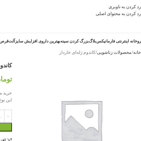
رد کردن به ناوبری
رد کردن به محتوای اصلی
روخانه اینترنتی فارمانیکس
بلاگ
بزرگ کردن سینه
بهترین داروی افزایش سایزآلت
قرص ز
خانه
محصولات زناشویی
کاندوم ژله‌ای خاردار
کاندوم
توما
خرید مح
این نوع
افز