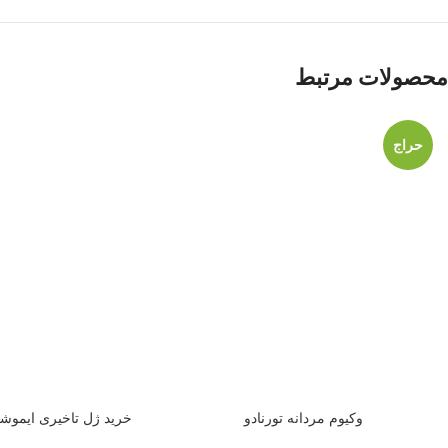
محصولات مرتبط
حراج
وکیوم مردانه تورنادو
خرید ژل تاخیری ایموشن