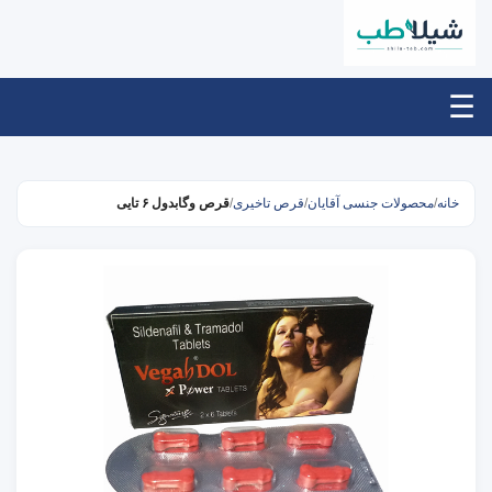
☰
خانه
/
محصولات جنسی آقایان
/
قرص تاخیری
/
قرص وگابدول ۶ تایی