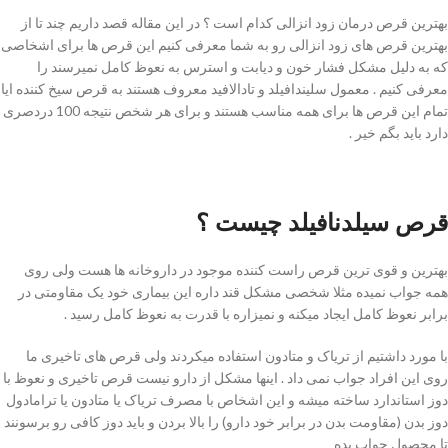
بهترین قرص درمان زود انزالی کدام است ؟ در این مقاله قصد داریم چند تا از
بهترین قرص های زود انزالی رو به شما معرفی کنیم این قرص ها برای اشخاصی
که به دلیل مشکل فشار خون و دیابت و استرس به نعوظ کامل نمیرسند را
معرفی کنیم . معمول سلیندافیلد و تادالافید معروف هستند به قرص سیخ کننده ایا
تمام این قرص ها برای همه مناسب هستند و برای هر شخص نتیجه 100 دردصری
دارد باید بگم خیر .
قرص سیلدنافیلد چیست ؟
بهترین و قوی ترین قرص راست کننده موجود در داروخانه ها هست ولی روی
همه جواب نمیده مثلا شخصی مشکل قند داره این بیماری خود یک مقاومتی در
برابر نعوظ کامل ایجاد میکنه و نمیزاره با قدرت به نعوظ کامل رسید .
با مورد داشتیم از تریاک و متادون استفاده میکردند ولی قرص های تاخیری ما
روی این افراد جواب نمی داد . اینها مشکل از دارو نیست قرص تاخیری و نعوظ با
دوز استاندارد ساخته میشه و این اشخاص با مصرف تریاک یا متادون یا ترامادول
دوز بدن (مقاومت بدن در برابر خود دارو) را بالا بردن و باید دوز کافی رو برسونند
تا محصول جواب بده