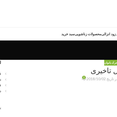
ود انزالی
محصولات زناشویی
سبد خرید
ل
رک بانوان
 تاخیری
ف
0
 تاریخ 2018/10/02
د
ق
د
ب