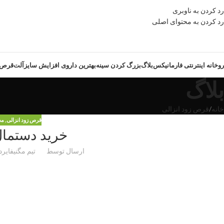
رد کردن به ناوبری
رد کردن به محتوای اصلی
روخانه اینترنتی فارمانیکس
بلاگ
بزرگ کردن سینه
بهترین داروی افزایش سایزآلت
قرص ز
بلاگ
خانه
قرص زود انزالی
قرص زود انزالی
,
مح
خرید دستمال
ارسال توسط
تیم مگنیفایر
در