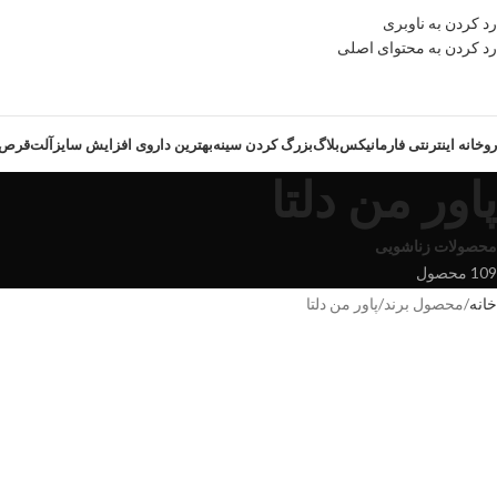
رد کردن به ناوبری
رد کردن به محتوای اصلی
روخانه اینترنتی فارمانیکس
بلاگ
بزرگ کردن سینه
بهترین داروی افزایش سایزآلت
قرص ز
پاور من دلتا
محصولات زناشویی
109 محصول
خانه
محصول برند
پاور من دلتا